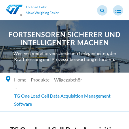
TG Load Cells:
Make Weighing Easier
FORTSENSOREN SICHERER UND
INTELLIGENTER MACHEN
Weit verbreitet in verschiedenen Gelegenheiten, die
Kraftmessung und Prozessüberwachung erfordern.
Home
Produkte
Wägezubehör
TG One Load Cell Data Acquisition Management
Software