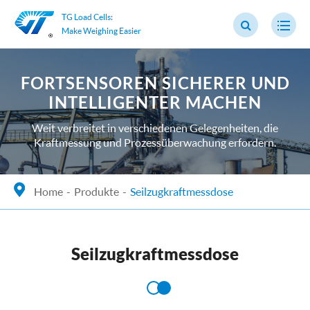
TG Load Cells:
Make Weighing Easier
FORTSENSOREN SICHERER UND
INTELLIGENTER MACHEN
Weit verbreitet in verschiedenen Gelegenheiten, die
Kraftmessung und Prozessüberwachung erfordern.
Home
Produkte
Seilzugkraftmessdose
Seilzugkraftmessdose