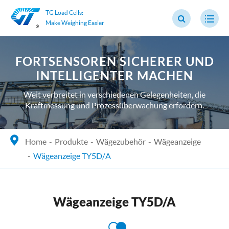
TG Load Cells:
Make Weighing Easier
FORTSENSOREN SICHERER UND
INTELLIGENTER MACHEN
Weit verbreitet in verschiedenen Gelegenheiten, die
Kraftmessung und Prozessüberwachung erfordern.
Home
Produkte
Wägezubehör
Wägeanzeige
Wägeanzeige TY5D/A
Wägeanzeige TY5D/A