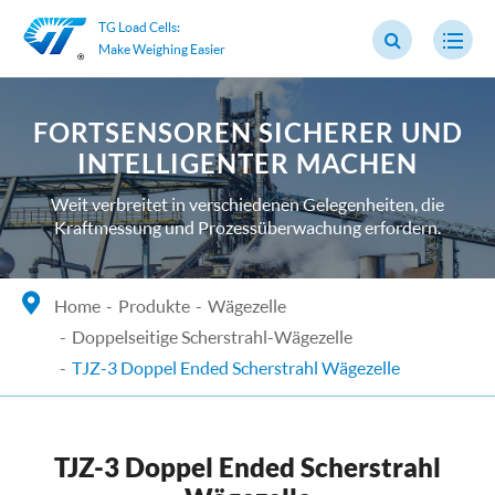
TG Load Cells:
Make Weighing Easier
FORTSENSOREN SICHERER UND
INTELLIGENTER MACHEN
Weit verbreitet in verschiedenen Gelegenheiten, die
Kraftmessung und Prozessüberwachung erfordern.
Home
Produkte
Wägezelle
Doppelseitige Scherstrahl-Wägezelle
TJZ-3 Doppel Ended Scherstrahl Wägezelle
TJZ-3 Doppel Ended Scherstrahl