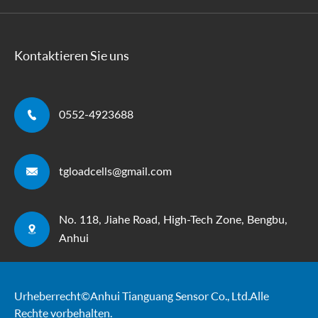
Kontaktieren Sie uns

0552-4923688

tgloadcells@gmail.com
No. 118, Jiahe Road, High-Tech Zone, Bengbu,

Anhui
Urheberrecht ©
Anhui Tianguang Sensor Co., Ltd.
Alle
Rechte vorbehalten.